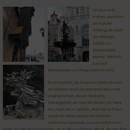
Ich lass mich
treiben, wandere
am Kaiufer
entlang, wo auch
die Wikinger
Schiffe zur
Westerplatte
starten. Wirklich
Lust auf
Westerplatte und Krieg habe ich nicht.
Es ist komisch, als Deutsche fühle ich mich
ein bißchen doof. Da wird wohl was in mir
angesprochen, dieses deutsche
Schuldgefühl, wir sind die Bösen. Ich habe
das noch nie so gehabt, aber hier in Polen
spüre ich immer wieder ein bißchen
schlechtes Gewissen. Ich persönlich kann
nichts für den Krieg, trotzdem, es ist eine kollektive Altlast, die sich hier