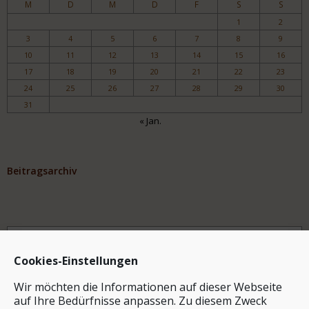
M
D
M
D
F
S
S
1
2
3
4
5
6
7
8
9
10
11
12
13
14
15
16
17
18
19
20
21
22
23
24
25
26
27
28
29
30
31
« Jan.
Beitragsarchiv
Archiv
Cookies-Einstellungen
Wir möchten die Informationen auf dieser Webseite
auf Ihre Bedürfnisse anpassen. Zu diesem Zweck