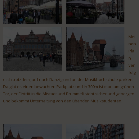
Mei
nen
Pla
n
ver
folg
e ich trotzdem, auf nach Danzig und an der Musikhochschule parken.
Da gibt es einen bewachten Parkplatz und in 300m ist man am grünen
Tor, der Eintritt in die Altstadt und Brummeli steht sicher und geborgen
und bekommt Unterhaltung von den übenden Musikstudenten.