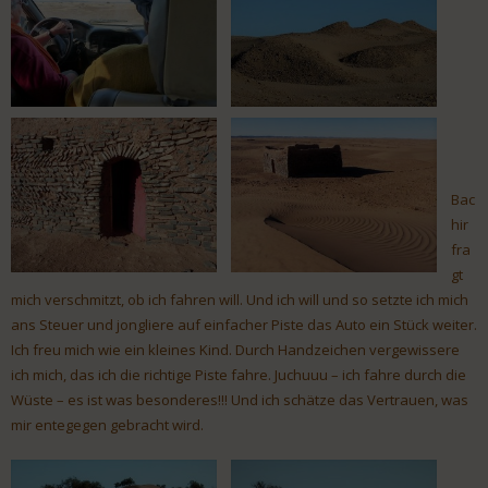
Bac
hir
fra
gt
mich verschmitzt, ob ich fahren will. Und ich will und so setzte ich mich
ans Steuer und jongliere auf einfacher Piste das Auto ein Stück weiter.
Ich freu mich wie ein kleines Kind. Durch Handzeichen vergewissere
ich mich, das ich die richtige Piste fahre. Juchuuu – ich fahre durch die
Wüste – es ist was besonderes!!! Und ich schätze das Vertrauen, was
mir entegegen gebracht wird.