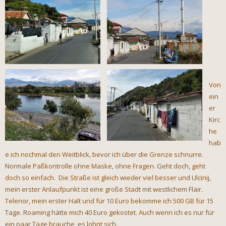
Von
ein
er
Kirc
he
hab
e ich nochmal den Weitblick, bevor ich über die Grenze schnurre.
Normale Paßkontrolle ohne Maske, ohne Fragen. Geht doch, geht
doch so einfach. Die Straße ist gleich wieder viel besser und Ulcinij,
mein erster Anlaufpunkt ist eine große Stadt mit westlichem Flair.
Telenor, mein erster Halt und für 10 Euro bekomme ich 500 GB für 15
Tage. Roaming hätte mich 40 Euro gekostet. Auch wenn ich es nur für
ein paar Tage brauche, es lohnt sich.