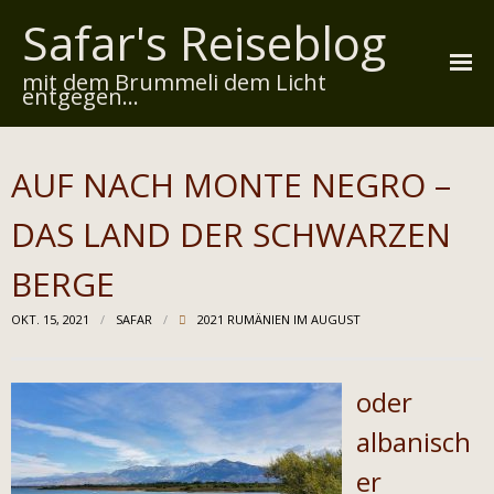
Safar's Reiseblog
mit dem Brummeli dem Licht
entgegen...
Startseite
AUF NACH MONTE NEGRO –
Über mich
DAS LAND DER SCHWARZEN
Reiserouten
BERGE
Widmung
OKT. 15, 2021
SAFAR
2021 RUMÄNIEN IM AUGUST
Kontakt
Impressum
oder
Datenschutz
albanisch
er