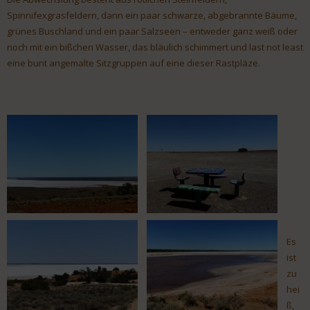
Spinnifexgrasfeldern, dann ein paar schwarze, abgebrannte Bäume,
grünes Buschland und ein paar Salzseen – entweder ganz weiß oder
noch mit ein bißchen Wasser, das bläulich schimmert und last not least
eine bunt angemalte Sitzgruppen auf eine dieser Rastpläze.
Es
ist
zu
hei
ß,