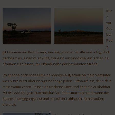
Kur
z
vor
Coo
ber
Ped
y
gibts wieder ein Buschcamp, weit weg von der Straße und ruhig. Und
nachdem es ja nachts abkühlt, traue ich mich nochmal einfach so da
draußen zu bleiben, im Outback nahe der bewohnten Straße.
Ich spanne noch schnell meine Markise auf, schau ob mein Ventilator
was nützt, nützt aber wenig und fange jeden Lufthauch ein, der sich in
mein Womo verirrt. Es ist eine trockene Hitze und deshalb aushaltbar.
Mit 45 Grad fange ich um halbfünf an. Fotos mache ich erst wenn die
Sonne untergegangen ist und ein kühler Lufthauch mich draußen
erwartet.