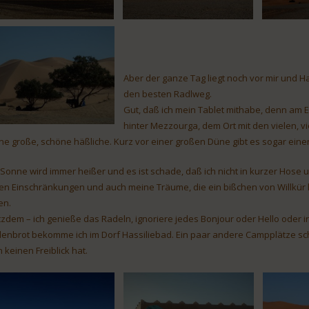
Aber der ganze Tag liegt noch vor mir und H
den besten Radlweg.
Gut, daß ich mein Tablet mithabe, denn am E
hinter Mezzourga, dem Ort mit den vielen, v
ine große, schöne häßliche. Kurz vor einer großen Düne gibt es sogar ein
 Sonne wird immer heißer und es ist schade, daß ich nicht in kurzer Hose u
len Einschränkungen und auch meine Träume, die ein bißchen von Willkür 
en.
tzdem – ich genieße das Radeln, ignoriere jedes Bonjour oder Hello oder
denbrot bekomme ich im Dorf Hassiliebad. Ein paar andere Campplätze sc
 keinen Freiblick hat.