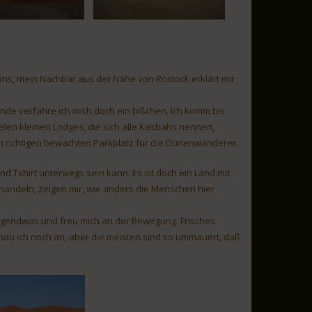
ans, mein Nachbar aus der Nähe von Rostock erklärt mir
nde verfahre ich mich doch ein bißchen. Ich komm bis
ielen kleinen Lodges, die sich alle Kasbahs nennen,
en richtigen bewachten Parkplatz für die Dünenwanderer.
nd Tshirt unterwegs sein kann. Es ist doch ein Land mit
handeln, zeigen mir, wie anders die Menschen hier
 irgendwas und freu mich an der Bewegung. Frisches
hau ich noch an, aber die meisten sind so ummauert, daß