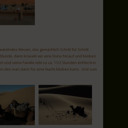
ukelndes Wesen, das gemächlich Schritt für Schritt
 Stunde, dann kraxeln wir eine Düne hinauf und bleiben
nd seine Familie lebt so ca. 11/2 Stunden entfernt in
t, in den man dann für eine Nacht bleiben kann. Und zum