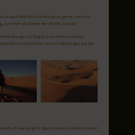
as ist auch Marokko! Ich würde so gerne manches
rig, auch hier am Rande der Wüste. Schade!
erhandlungen. Es klappt. Eine wirklich schöne
laufen ist viel schöner und ich will morgen auf die
 weiß ich, wie es geht, aber ich muß es nicht nochmal