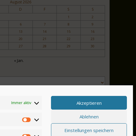
August 2026
D
F
S
S
1
2
6
7
8
9
13
14
15
16
20
21
22
23
27
28
29
30
« Jan.
Akzeptieren
Immer aktiv
Ablehnen
Einstellungen speichern