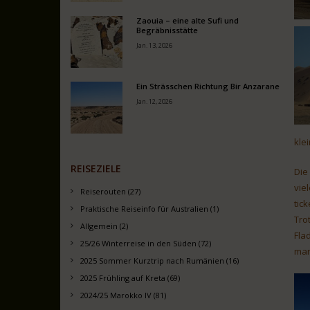
Zaouia – eine alte Sufi und
Begräbnisstätte
Jan. 13, 2026
Ein Strässchen Richtung Bir Anzarane
Jan. 12, 2026
kle
REISEZIELE
Die
vie
Reiserouten (27)
tick
Praktische Reiseinfo für Australien (1)
Tro
Allgemein (2)
Fla
25/26 Winterreise in den Süden (72)
man
2025 Sommer Kurztrip nach Rumänien (16)
2025 Frühling auf Kreta (69)
2024/25 Marokko IV (81)