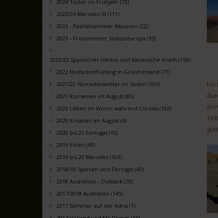
2024 Türkei im Frühjahr (73)
2023/24 Marokko III (111)
2023 - Paddelsommer Masuren (22)
2023 - Frühsommer Südosteuropa (55)
2022/23 Spanischer Herbst und Kanarische Inseln (159)
2022 Nomadenfrühling in Griechenland (71)
Ein
2021/22 Nomadenwinter im Süden (103)
dur
2021 Rumänien im August (83)
dor
2020 Leben im Womo während Corona (192)
Zel
2020 Kroatien im August (4)
gut
2020 bis 21 Portugal (10)
2019 Polen (49)
2019 bis 20 Marokko (103)
2018/19 Spanien und Portugal (42)
2018 Australien - Outback (70)
2017/2018 Australien (145)
2017 Sommer auf der Adria (1)
2017 Holland und Mc Pomm (13)