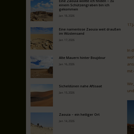
Eine Zaouia wollte ich finden – zu
einem Schützengraben bin ich
gekommen
Jan. 18, 2026
17.
Eine namenlose Zaouia weit draußen
im Wüstensand
Jan. 17, 2026
In 
woh
Alte Mauern hinter Boujdour
ans
Jan. 16, 2026
mit
Wir
Sicheldünen nahe Aftisaat
und 
Jan. 15, 2026
Zaouia – ein heiliger Ort
Jan. 14, 2026