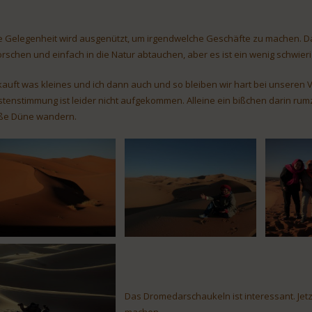
e Gelegenheit wird ausgenützt, um irgendwelche Geschäfte zu machen. D
orschen und einfach in die Natur abtauchen, aber es ist ein wenig schwie
kauft was kleines und ich dann auch und so bleiben wir hart bei unseren V
tenstimmung ist leider nicht aufgekommen. Alleine ein bißchen darin rumzu
ße Düne wandern.
Das Dromedarschaukeln ist interessant. Jetzt
machen.