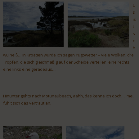
E
s
is
t
s
c
h
wülheiß… in Kroatien würde ich sagen Yugowetter – viele Wolken, drei
Tropfen, die sich gleichmäßig auf der Scheibe verteilen, eine rechts,
eine links eine geradeaus….
Hinunter gehts nach Motunaubeach, aahh, das kenne ich doch…. mei,
fühlt sich das vertraut an.