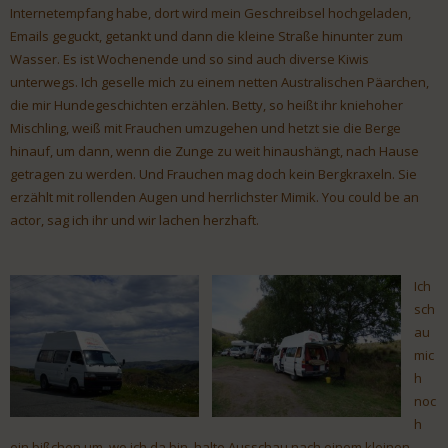
Internetempfang habe, dort wird mein Geschreibsel hochgeladen,
Emails geguckt, getankt und dann die kleine Straße hinunter zum
Wasser. Es ist Wochenende und so sind auch diverse Kiwis
unterwegs. Ich geselle mich zu einem netten Australischen Päarchen,
die mir Hundegeschichten erzählen. Betty, so heißt ihr kniehoher
Mischling, weiß mit Frauchen umzugehen und hetzt sie die Berge
hinauf, um dann, wenn die Zunge zu weit hinaushängt, nach Hause
getragen zu werden. Und Frauchen mag doch kein Bergkraxeln. Sie
erzählt mit rollenden Augen und herrlichster Mimik. You could be an
actor, sag ich ihr und wir lachen herzhaft.
Ich
sch
au
mic
h
noc
h
ein bißchen um, wo ich da bin, halte Ausschau nach einem kleinen