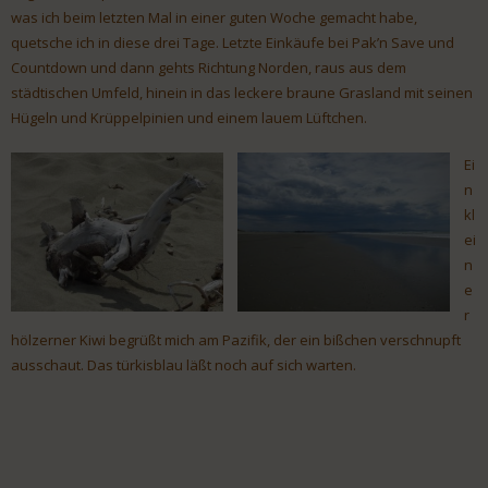
was ich beim letzten Mal in einer guten Woche gemacht habe,
quetsche ich in diese drei Tage. Letzte Einkäufe bei Pak’n Save und
Countdown und dann gehts Richtung Norden, raus aus dem
städtischen Umfeld, hinein in das leckere braune Grasland mit seinen
Hügeln und Krüppelpinien und einem lauem Lüftchen.
Ei
n
kl
ei
n
e
r
hölzerner Kiwi begrüßt mich am Pazifik, der ein bißchen verschnupft
ausschaut. Das türkisblau läßt noch auf sich warten.