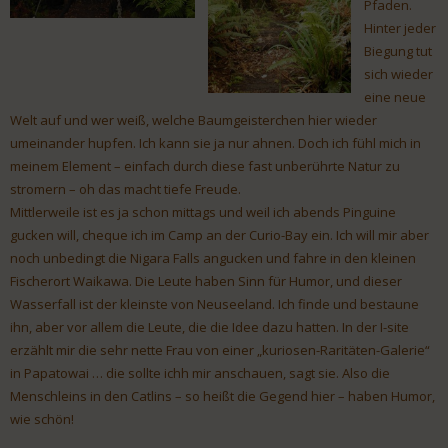
Pfaden.
Hinter jeder
Biegung tut
sich wieder
eine neue
Welt auf und wer weiß, welche Baumgeisterchen hier wieder
umeinander hupfen. Ich kann sie ja nur ahnen. Doch ich fühl mich in
meinem Element – einfach durch diese fast unberührte Natur zu
stromern – oh das macht tiefe Freude.
Mittlerweile ist es ja schon mittags und weil ich abends Pinguine
gucken will, cheque ich im Camp an der Curio-Bay ein. Ich will mir aber
noch unbedingt die Nigara Falls angucken und fahre in den kleinen
Fischerort Waikawa. Die Leute haben Sinn für Humor, und dieser
Wasserfall ist der kleinste von Neuseeland. Ich finde und bestaune
ihn, aber vor allem die Leute, die die Idee dazu hatten. In der I-site
erzählt mir die sehr nette Frau von einer „kuriosen-Raritäten-Galerie“
in Papatowai … die sollte ichh mir anschauen, sagt sie. Also die
Menschleins in den Catlins – so heißt die Gegend hier – haben Humor,
wie schön!