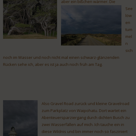
aber ein
bißchen wär
mer. Die
See
löw
en
tum
mel
n
sich
noch im Wasser und noch nicht mal einen schwarz-glänzenden
Rücken sehe ich, aber es ist ja auch noch früh am Tag.
Also Gravel Road zurück und kleine Gravelroad
zum Parkplatz von Waipohatu. Dort wartet ein
Abenteuersparziergang durch dichten Busch zu
zwei Wasserfällen auf mich. Ich tauche ein in
diese Wildnis und bin immer noch so fasziniert