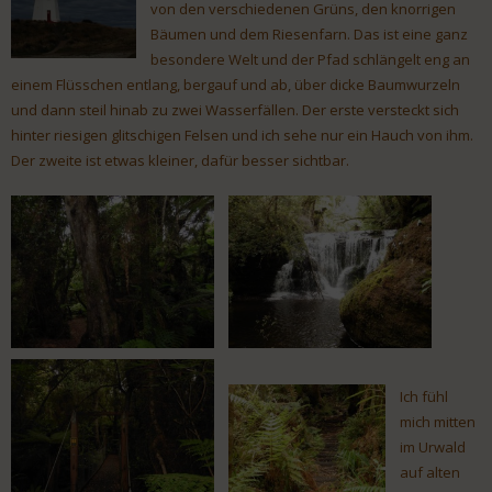
von den verschiedenen Grüns, den knorrigen
Bäumen und dem Riesenfarn. Das ist eine ganz
besondere Welt und der Pfad schlängelt eng an
einem Flüsschen entlang, bergauf und ab, über dicke Baumwurzeln
und dann steil hinab zu zwei Wasserfällen. Der erste versteckt sich
hinter riesigen glitschigen Felsen und ich sehe nur ein Hauch von ihm.
Der zweite ist etwas kleiner, dafür besser sichtbar.
Ich fühl
mich mitten
im Urwald
auf alten