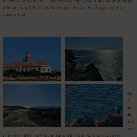
Kilometer und auch Ulli, meine Friseurin in Aljezur hat am Donnerstag
Zeit für mich. (Voher hatte ich wegen meinem Husten gezögert, sie
anzurufen.)
Als
o
um
dis
pon
iere
n und gemütlich am Storchenstrand in Carbo Sardao sparzieren