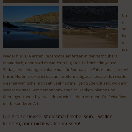
Un
d
so
lan
de
ich
wieder hier. Die ersten Regenschauer fetzen in der Nacht übers
Womodach, dann wird es wieder ruhig. Das Tief zieht die ganze
Südalgarve entlang. Ich plane mal für Sonntag die Fähre – mal gucken!
Und in Nordmarokko ist es dann wettermäßig auch besser. Ich werde
diesmal wahrscheinlich sehr, sehr schnell gen Süden düsen, wo dann
wieder warmes Sommersonnenwetter ist. Denken, planen und
überlegen kann ich ja, was draus wird, sehen wir dann. Ein Reiseflow
der besonderen Art.
Die große Devise ist diesmal flexibel sein,- wollen
können, aber nicht wollen müssen!