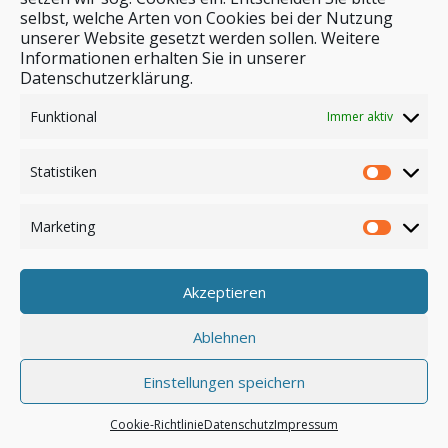
selbst, welche Arten von Cookies bei der Nutzung
unserer Website gesetzt werden sollen. Weitere
Stichwortsuche
Informationen erhalten Sie in unserer
Datenschutzerklärung.
Funktional
Immer aktiv
Statistiken
Marketing
Akzeptieren
Anmelden
Ablehnen
Einstellungen speichern
© by safar-reiseblog.de
Cookie-Richtlinie
Datenschutz
Impressum