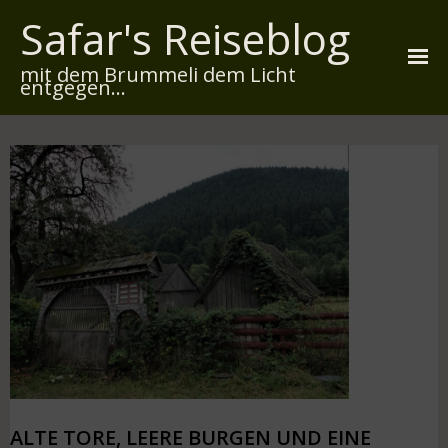
Safar's Reiseblog
mit dem Brummeli dem Licht
entgegen...
Startseite
Über mich
Reiserouten
Widmung
Kontakt
Impressum
Datenschutz
ALTE TORE, LEERE BURGEN UND EINE