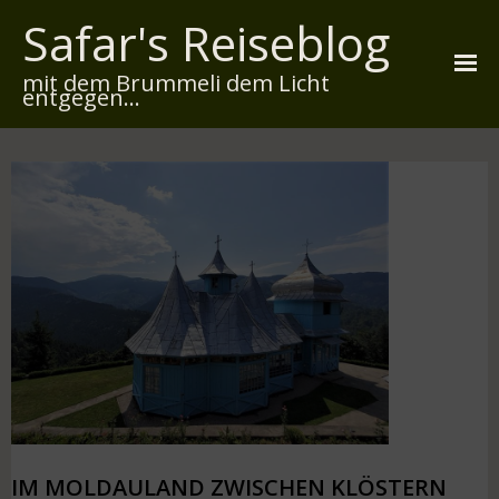
Safar's Reiseblog
mit dem Brummeli dem Licht
entgegen...
Startseite
Über mich
Reiserouten
Widmung
Kontakt
Impressum
Datenschutz
IM MOLDAULAND ZWISCHEN KLÖSTERN