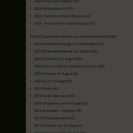
2024 Türkei im Frühjahr (73)
2023/24 Marokko III (111)
2023 - Paddelsommer Masuren (22)
2023 - Frühsommer Südosteuropa (55)
2022/23 Spanischer Herbst und Kanarische Inseln (159)
2022 Nomadenfrühling in Griechenland (71)
2021/22 Nomadenwinter im Süden (103)
2021 Rumänien im August (83)
2020 Leben im Womo während Corona (192)
2020 Kroatien im August (4)
2020 bis 21 Portugal (10)
2019 Polen (49)
2019 bis 20 Marokko (103)
2018/19 Spanien und Portugal (42)
2018 Australien - Outback (70)
2017/2018 Australien (145)
2017 Sommer auf der Adria (1)
2017 Holland und Mc Pomm (13)