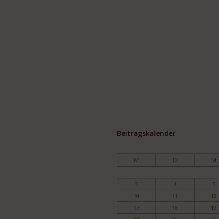
Beitragskalender
M
D
M
3
4
5
10
11
12
17
18
19