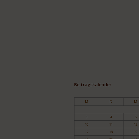
Beitragskalender
M
D
M
3
4
5
10
11
12
17
18
19