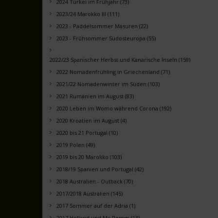
2024 Türkei im Frühjahr (73)
2023/24 Marokko III (111)
2023 - Paddelsommer Masuren (22)
2023 - Frühsommer Südosteuropa (55)
2022/23 Spanischer Herbst und Kanarische Inseln (159)
2022 Nomadenfrühling in Griechenland (71)
2021/22 Nomadenwinter im Süden (103)
2021 Rumänien im August (83)
2020 Leben im Womo während Corona (192)
2020 Kroatien im August (4)
2020 bis 21 Portugal (10)
2019 Polen (49)
2019 bis 20 Marokko (103)
2018/19 Spanien und Portugal (42)
2018 Australien - Outback (70)
2017/2018 Australien (145)
2017 Sommer auf der Adria (1)
2017 Holland und Mc Pomm (13)