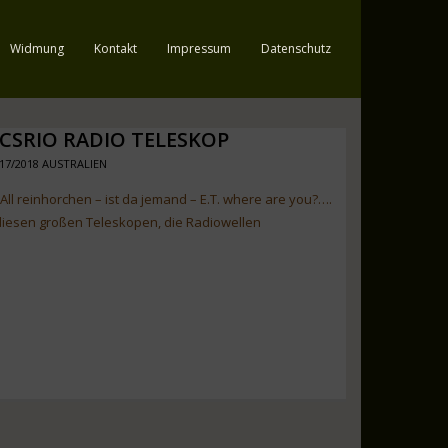
Widmung
Kontakt
Impressum
Datenschutz
 CSRIO RADIO TELESKOP
17/2018 AUSTRALIEN
 All reinhorchen – ist da jemand – E.T. where are you?….
n diesen großen Teleskopen, die Radiowellen