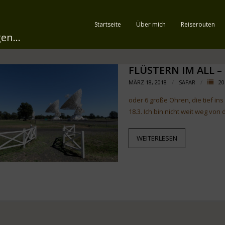
Startseite
Über mich
Reiserouten
en...
FLÜSTERN IM ALL –
MÄRZ 18, 2018
SAFAR
20
oder 6 große Ohren, die tief ins
18.3. Ich bin nicht weit weg vo
WEITERLESEN