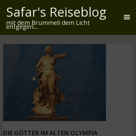
Safar's Reiseblog
mit dem Brummeli dem Licht
entgegen...
Startseite
Über mich
Reiserouten
Widmung
Kontakt
Impressum
Datenschutz
DIE GÖTTER IM ALTEN OLYMPIA