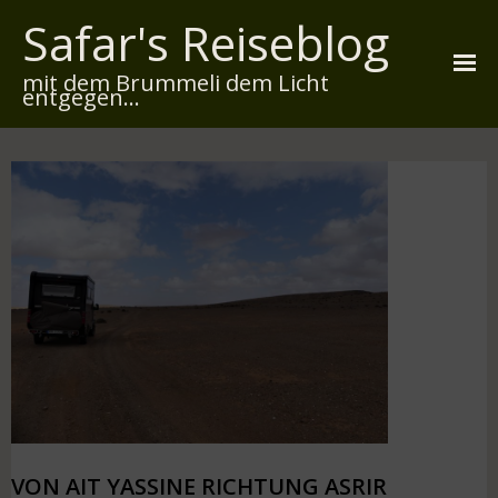
Safar's Reiseblog
mit dem Brummeli dem Licht
entgegen...
Startseite
Über mich
Reiserouten
Widmung
Kontakt
Impressum
Datenschutz
VON AIT YASSINE RICHTUNG ASRIR