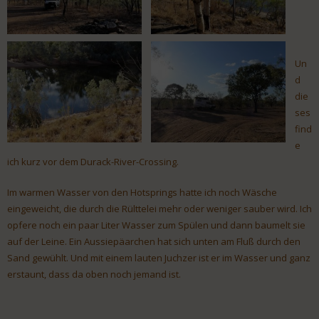
Un
d
die
ses
find
e
ich kurz vor dem Durack-River-Crossing.
Im warmen Wasser von den Hotsprings hatte ich noch Wäsche
eingeweicht, die durch die Rülttelei mehr oder weniger sauber wird. Ich
opfere noch ein paar Liter Wasser zum Spülen und dann baumelt sie
auf der Leine. Ein Aussiepäarchen hat sich unten am Fluß durch den
Sand gewühlt. Und mit einem lauten Juchzer ist er im Wasser und ganz
erstaunt, dass da oben noch jemand ist.