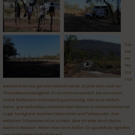
Das
war
me
Wa
sse
r tut
meinem Knie total gut und vielleicht werde ich jetzt doch noch ein
Thermalwasserbadgeher. Es ist schon erstaunlich, bei uns wären
solche Flußbecken total matschig und veralgt. Hier ist es einfach
klares, grün türliosblaiu schimmerndes Wasser. In meinem Becken ist
sogar Sandgrund zwischen Felsbrocken und Palmwurzeln. Zum
wirklichen Schwimmen ist es zu klein, aber ich wate durch dieses
warme Erdwasser. Weiter oben ist es heißer. Es sprudelt da irgendwo
aus einem tiefen Erdloch hinauf.