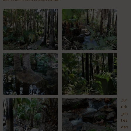
Zur
ück
geh
t es
dan