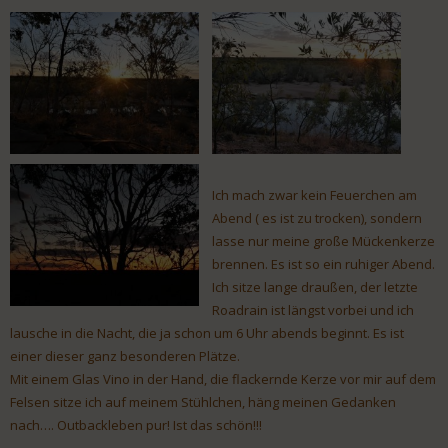
Ich mach zwar kein Feuerchen am
Abend ( es ist zu trocken), sondern
lasse nur meine große Mückenkerze
brennen. Es ist so ein ruhiger Abend.
Ich sitze lange draußen, der letzte
Roadrain ist längst vorbei und ich
lausche in die Nacht, die ja schon um 6 Uhr abends beginnt. Es ist
einer dieser ganz besonderen Plätze.
Mit einem Glas Vino in der Hand, die flackernde Kerze vor mir auf dem
Felsen sitze ich auf meinem Stühlchen, häng meinen Gedanken
nach…. Outbackleben pur! Ist das schön!!!