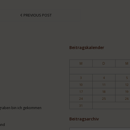
PREVIOUS POST
Beitragskalender
M
D
M
3
4
5
10
11
12
17
18
19
24
25
26
31
engraben bin ich gekommen
Beitragsarchiv
and
Archiv