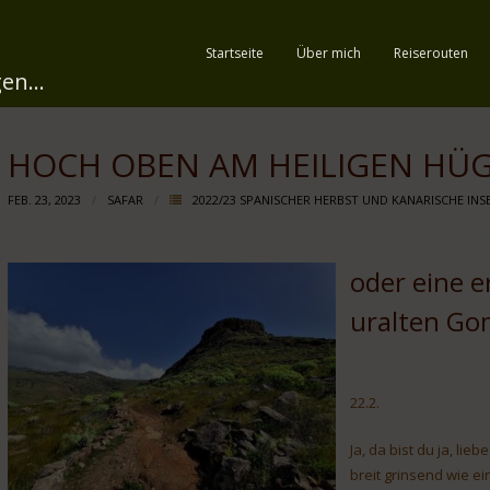
Startseite
Über mich
Reiserouten
en...
HOCH OBEN AM HEILIGEN HÜG
FEB. 23, 2023
SAFAR
2022/23 SPANISCHER HERBST UND KANARISCHE INS
oder eine 
uralten G
22.2.
Ja, da bist du ja, l
breit grinsend wie ei