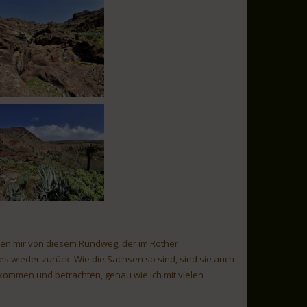
len mir von diesem Rundweg, der im Rother
es wieder zurück. Wie die Sachsen so sind, sind sie auch
tkommen und betrachten, genau wie ich mit vielen