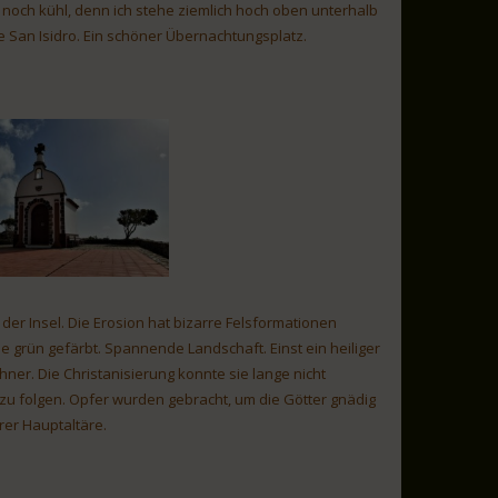
 noch kühl, denn ich stehe ziemlich hoch oben unterhalb
e San Isidro. Ein schöner Übernachtungsplatz.
 der Insel. Die Erosion hat bizarre Felsformationen
ie grün gefärbt. Spannende Landschaft. Einst ein heiliger
ohner. Die Christanisierung konnte sie lange nicht
n zu folgen. Opfer wurden gebracht, um die Götter gnädig
rer Hauptaltäre.