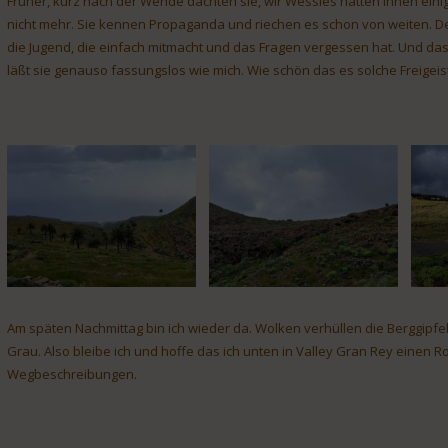
Früher, kurz nach der Wende dachten sie, wir Wessies hätten ihnen ein
nicht mehr. Sie kennen Propaganda und riechen es schon von weiten. Der 
die Jugend, die einfach mitmacht und das Fragen vergessen hat. Und das 
läßt sie genauso fassungslos wie mich. Wie schön das es solche Freigeist
Am späten Nachmittag bin ich wieder da. Wolken verhüllen die Berggipf
Grau. Also bleibe ich und hoffe das ich unten in Valley Gran Rey einen R
Wegbeschreibungen.