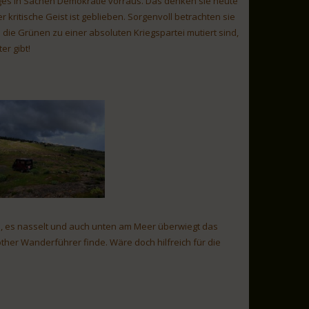
iges in Sachen Demokratie vorraus. Das denken sie heute
kritische Geist ist geblieben. Sorgenvoll betrachten sie
die Grünen zu einer absoluten Kriegspartei mutiert sind,
er gibt!
el, es nasselt und auch unten am Meer überwiegt das
other Wanderführer finde. Wäre doch hilfreich für die