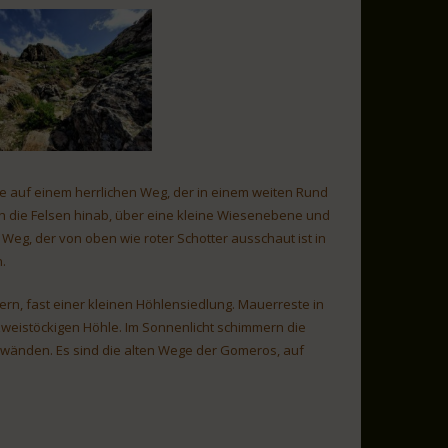
de auf einem herrlichen Weg, der in einem weiten Rund
rch die Felsen hinab, über eine kleine Wiesenebene und
 Weg, der von oben wie roter Schotter ausschaut ist in
n.
rn, fast einer kleinen Höhlensiedlung. Mauerreste in
zweistöckigen Höhle. Im Sonnenlicht schimmern die
wänden. Es sind die alten Wege der Gomeros, auf