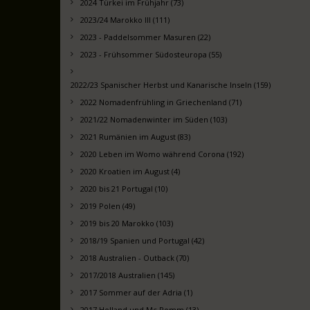
2024 Türkei im Frühjahr (73)
2023/24 Marokko III (111)
2023 - Paddelsommer Masuren (22)
2023 - Frühsommer Südosteuropa (55)
2022/23 Spanischer Herbst und Kanarische Inseln (159)
2022 Nomadenfrühling in Griechenland (71)
2021/22 Nomadenwinter im Süden (103)
2021 Rumänien im August (83)
2020 Leben im Womo während Corona (192)
2020 Kroatien im August (4)
2020 bis 21 Portugal (10)
2019 Polen (49)
2019 bis 20 Marokko (103)
2018/19 Spanien und Portugal (42)
2018 Australien - Outback (70)
2017/2018 Australien (145)
2017 Sommer auf der Adria (1)
2017 Holland und Mc Pomm (13)