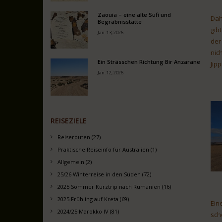
Zaouia – eine alte Sufi und
Dah
Begräbnisstätte
gib
Jan. 13, 2026
der
nic
Ein Strässchen Richtung Bir Anzarane
Jip
Jan. 12, 2026
REISEZIELE
Reiserouten (27)
Praktische Reiseinfo für Australien (1)
Allgemein (2)
25/26 Winterreise in den Süden (72)
2025 Sommer Kurztrip nach Rumänien (16)
2025 Frühling auf Kreta (69)
Ein
2024/25 Marokko IV (81)
sch