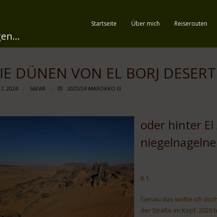
Startseite
Über mich
Reiserouten
en...
IE DÜNEN VON EL BORJ DESERT
 7, 2024
SAFAR
2023/24 MAROKKO III
oder hinter E
niegelnagelne
6.1.
Genau das wollte ich doch
der Straße im Kopf. 2020 bi