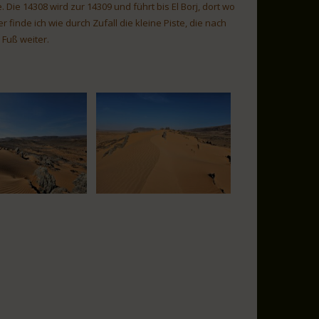
. Die 14308 wird zur 14309 und führt bis El Borj, dort wo
 finde ich wie durch Zufall die kleine Piste, die nach
Fuß weiter.