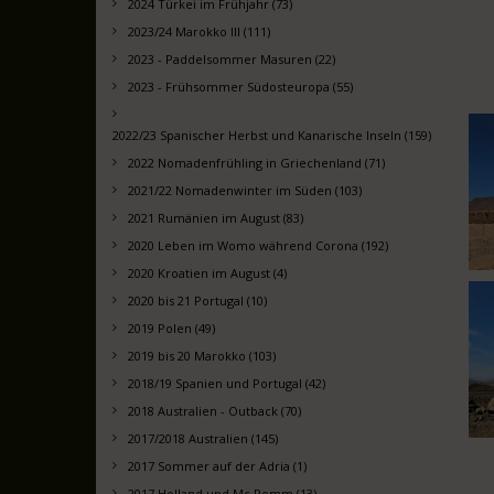
2024 Türkei im Frühjahr (73)
2023/24 Marokko III (111)
2023 - Paddelsommer Masuren (22)
2023 - Frühsommer Südosteuropa (55)
2022/23 Spanischer Herbst und Kanarische Inseln (159)
2022 Nomadenfrühling in Griechenland (71)
2021/22 Nomadenwinter im Süden (103)
2021 Rumänien im August (83)
2020 Leben im Womo während Corona (192)
2020 Kroatien im August (4)
2020 bis 21 Portugal (10)
2019 Polen (49)
2019 bis 20 Marokko (103)
2018/19 Spanien und Portugal (42)
2018 Australien - Outback (70)
2017/2018 Australien (145)
2017 Sommer auf der Adria (1)
2017 Holland und Mc Pomm (13)