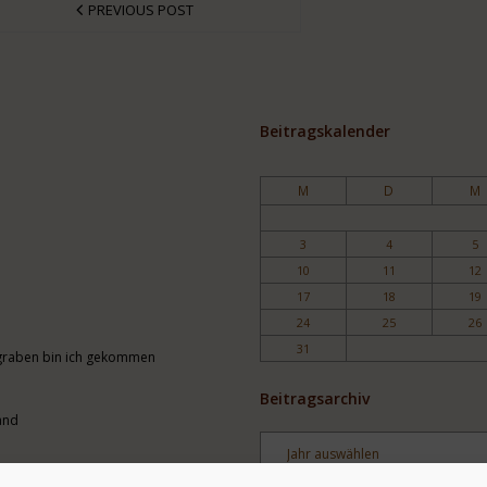
PREVIOUS POST
Beitragskalender
M
D
M
3
4
5
10
11
12
17
18
19
24
25
26
31
engraben bin ich gekommen
Beitragsarchiv
and
Archiv