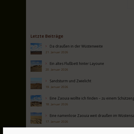
Letzte Beiträge
Da draußen in der Wüstenweite
21. Januar 2026
Ein altes Flußbett hinter Layoune
20. Januar 2026
Sandsturm und Zwielicht
19. Januar 2026
Eine Zaouia wollte ich finden – zu einem Schütz
18. Januar 2026
Eine namenlose Zaouia weit draußen im Wüstens
17. Januar 2026
Alte Mauern hinter Boujdour