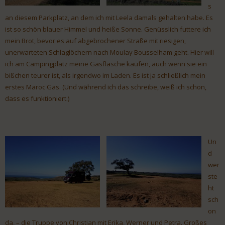
s
an diesem Parkplatz, an dem ich mit Leela damals gehalten habe. Es
ist so schön blauer Himmel und heiße Sonne. Genüsslich futtere ich
mein Brot, bevor es auf abgebrochener Straße mit riesigen,
unerwarteten Schlaglöchern nach Moulay Bousselham geht. Hier will
ich am Campingplatz meine Gasflasche kaufen, auch wenn sie ein
bißchen teurer ist, als irgendwo im Laden. Es ist ja schließlich mein
erstes Maroc Gas. (Und während ich das schreibe, weiß ich schon,
dass es funktioniert.)
Un
d
wer
ste
ht
sch
on
da, – die Truppe von Christian mit Erika, Werner und Petra. Großes