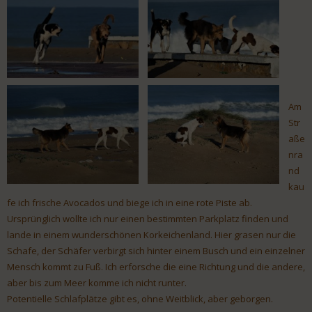
Am
Str
aße
nra
nd
kau
fe ich frische Avocados und biege ich in eine rote Piste ab.
Ursprünglich wollte ich nur einen bestimmten Parkplatz finden und
lande in einem wunderschönen Korkeichenland. Hier grasen nur die
Schafe, der Schäfer verbirgt sich hinter einem Busch und ein einzelner
Mensch kommt zu Fuß. Ich erforsche die eine Richtung und die andere,
aber bis zum Meer komme ich nicht runter.
Potentielle Schlafplätze gibt es, ohne Weitblick, aber geborgen.