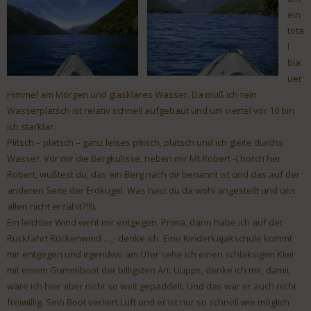
ein
tota
l
bla
uer
Himmel am Morgen und glasklares Wasser. Da muß ich rein.
Wasserplatsch ist relativ schnell aufgebaut und um viertel vor 10 bin
ich starklar.
Plitsch – platsch – ganz leises pltisch, platsch und ich gleite durchs
Wasser. Vor mir die Bergkulisse, neben mir Mt.Robert -( horch her
Robert, wußtest du, das ein Berg nach dir benannt ist und das auf der
anderen Seite der Erdkugel. Was hast du da wohl angestellt und uns
allen nicht erzählt?!!!).
Ein leichter Wind weht mir entgegen. Prima, dann habe ich auf der
Rückfahrt Rückenwind …,- denke ich. Eine Kinderkajakschule kommt
mir entgegen und irgendwo am Ufer sehe ich einen schlaksigen Kiwi
mit einem Gummiboot der billigsten Art. Uupps, denke ich mir, damit
wäre ich hier aber nicht so weit gepaddelt. Und das war er auch nicht
freiwillig. Sein Boot verliert Luft und er ist nur so schnell wie möglich