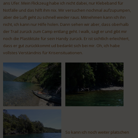
ans Ufer. Mein Flickzeug habe ich nicht dabei, nur Klebeband für
Notfälle und das hilft ihm nix. Wir versuchen nochmal aufzupumpen,
aber die Luft geht zu schnell wieder raus. Mitnehmen kann ich ihn
nicht, ich kann nur Hilfe holen. Dann sehen wir aber, dass oberhalb
der Trail zurück zum Camp entlang geht. I walk, sagt er und gibt mir
noch die Plastiktüte für sein Handy zurück. Er ist sichtlich erleichtert,
dass er gut zurückkommt ud bedankt sich bei mir. Oh, ich habe
vollstes Verständnis für Krisensituationen.
So kann ich noch weiter platschen