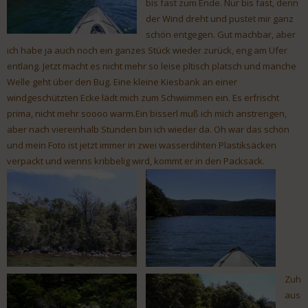
bis fast zum Ende. Nur bis fast, denn
der Wind dreht und pustet mir ganz
schön entgegen. Gut machbar, aber
ich habe ja auch noch ein ganzes Stück wieder zurück, eng am Ufer
entlang. Jetzt macht es nicht mehr so leise pltisch platsch und manche
Welle geht über den Bug. Eine kleine Kiesbank an einer
windgeschützten Ecke lädt mich zum Schwiimmen ein. Es erfrischt
prima, nicht mehr soooo warm.Ein bisserl muß ich mich anstrengen,
aber nach viereinhalb Stunden bin ich wieder da. Oh war das schön
und mein Foto ist jetzt immer in zwei wasserdihten Plastiksäcken
verpackt und wenns kribbelig wird, kommt er in den Packsack.
Zuh
aus