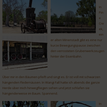
In
Pin
e
Cre
ek,
ein
er alten Minenstadt gibt es eine nur
kurze Bewegungspause zwischen
den verrosteten Grubenwerkzeugen
hinter der Eisenbahn.
Über mir in den Bäumen pfeift und singt es. Er ist voll mit schwarzen
hängenden Fledernäusen. In Wangi Fall hatte ich abends die ganze
Herde über mich hinwegfliegen sehen und jetzt schlafen sie
hängenderweise im Baum. Spannend.
In