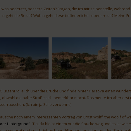
 was bedeutet, bessere Zeiten? Fragen, die ich mir selber stelle, während
in geht die Reise? Wohin geht diese tiefinnerliche Lebensreise? Meine Fr
 Giurgeni rolle ich über die Brücke und finde hinter Harsova einen wunder
r, obwohl die nahe Straße sich bemerkbar macht. Das merke ich aber erst re
serrauschen. (Ich bin ja Stille verwöhnt!)
 lausche noch einem interessanten Vortrag von Ernst Wolff, the woolf of wa
rer Hintergrund“
. Tja, da bleibt einem nur die Spucke weg und es ist wie 
ate gedacht und geschrieben habe. Hier aber pointiert auf den Punkt gebra