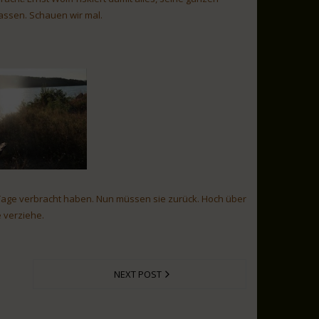
assen. Schauen wir mal.
e Tage verbracht haben. Nun müssen sie zurück. Hoch über
 verziehe.
NEXT POST