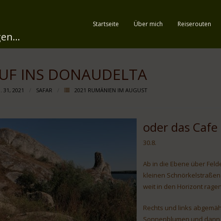
Startseite
Über mich
Reiserouten
en...
UF INS DONAUDELTA
 31, 2021
SAFAR
2021 RUMÄNIEN IM AUGUST
oder das Cafe
30.8.
Ab in die Ebene über Feld
kleinen Schnörkelstraßen
weit in den Horizont ragen
Rechts und links abgemäh
Sonnenblumen und dann w