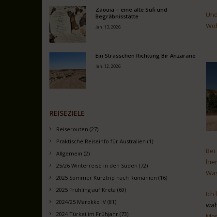
Zaouia – eine alte Sufi und
Und
Begräbnisstätte
Woh
Jan. 13, 2026
Ein Strässchen Richtung Bir Anzarane
Jan. 12, 2026
REISEZIELE
Reiserouten (27)
Praktische Reiseinfo für Australien (1)
Bei
Allgemein (2)
hie
25/26 Winterreise in den Süden (72)
Was
2025 Sommer Kurztrip nach Rumänien (16)
2025 Frühling auf Kreta (69)
Ich
2024/25 Marokko IV (81)
wah
2024 Türkei im Frühjahr (73)
Mon