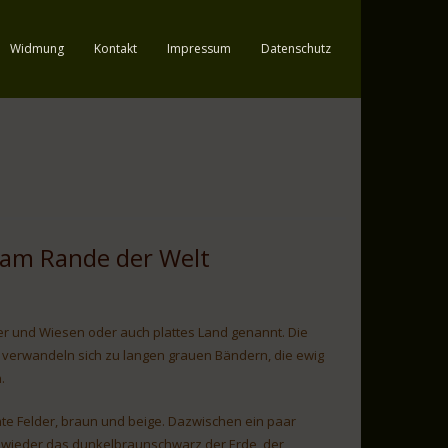
Widmung
Kontakt
Impressum
Datenschutz
 am Rande der Welt
er und Wiesen oder auch plattes Land genannt. Die
 verwandeln sich zu langen grauen Bändern, die ewig
.
te Felder, braun und beige. Dazwischen ein paar
ieder das dunkelbraunschwarz der Erde, der