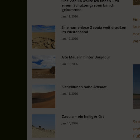
Eine Zaouia wollte ich finden – zu
einem Schützengraben bin ich
gekommen
Jan. 18, 2026
Ein
lau
Eine namenlose Zaouia weit draußen
im Wüstensand
noc
Jan. 17, 2026
wen
Alte Mauern hinter Boujdour
Jan. 16, 2026
Sicheldünen nahe Aftisaat
Jan. 15, 2026
Zaouia – ein heiliger Ort
Sin
Jan. 14, 2026
und
Flu