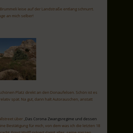
 Brummeli leise auf der Landstraße entlang schnurrt.
age an mich selber!
schönen Platz direkt an den Donaufelsen. Schön ist es
lativ spät. Na gut, dann halt Autorauschen, anstatt
llstreet über „
Das Corona Zwangsregime und dessen
eine Bestätigung für mich, von dem was ich die letzten 18
cht. Ernst Wolff riskiert damit alles, seine ganzen