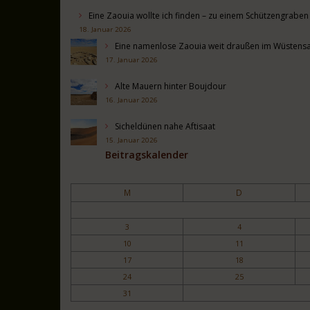
Eine Zaouia wollte ich finden – zu einem Schützengrabe
18. Januar 2026
Eine namenlose Zaouia weit draußen im Wüstens
17. Januar 2026
Alte Mauern hinter Boujdour
16. Januar 2026
Sicheldünen nahe Aftisaat
15. Januar 2026
Beitragskalender
M
D
3
4
10
11
17
18
24
25
31