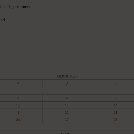
n bin ich gekommen
and
August 2026
M
D
F
5
6
7
12
13
14
19
20
21
26
27
28
« Jan.