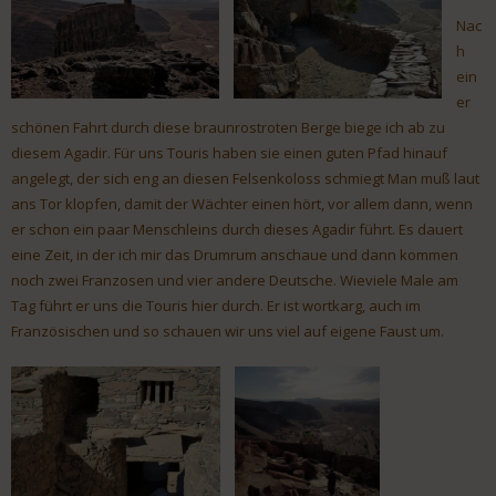
Nac
h
ein
er
schönen Fahrt durch diese braunrostroten Berge biege ich ab zu
diesem Agadir. Für uns Touris haben sie einen guten Pfad hinauf
angelegt, der sich eng an diesen Felsenkoloss schmiegt Man muß laut
ans Tor klopfen, damit der Wächter einen hört, vor allem dann, wenn
er schon ein paar Menschleins durch dieses Agadir führt. Es dauert
eine Zeit, in der ich mir das Drumrum anschaue und dann kommen
noch zwei Franzosen und vier andere Deutsche. Wieviele Male am
Tag führt er uns die Touris hier durch. Er ist wortkarg, auch im
Französischen und so schauen wir uns viel auf eigene Faust um.