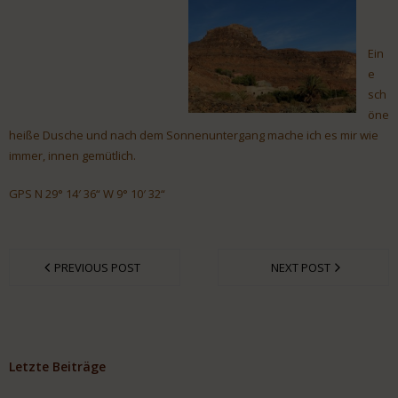
Ein
e
sch
öne
heiße Dusche und nach dem Sonnenuntergang mache ich es mir wie
immer, innen gemütlich.
GPS N 29° 14′ 36“ W 9° 10′ 32“
PREVIOUS POST
NEXT POST
Letzte Beiträge