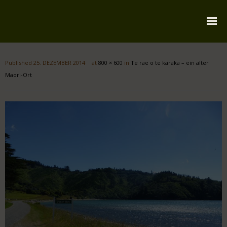
Startseite
Published
25. DEZEMBER 2014
at
800 × 600
in
Te rae o te karaka – ein alter
Über mich
Maori-Ort
Reiserouten
Widmung
Kontakt
Impressum
Datenschutz