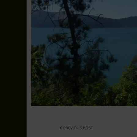
PREVIOUS POST