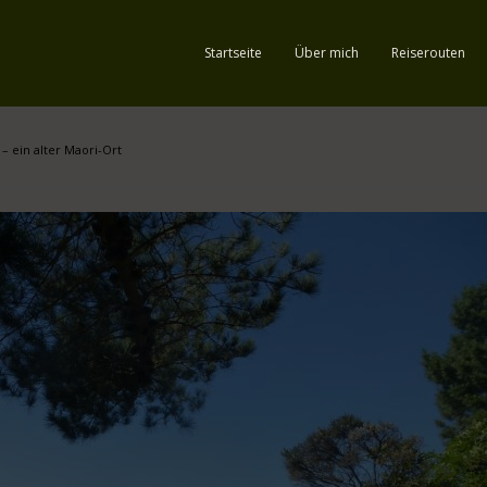
Startseite
Über mich
Reiserouten
 – ein alter Maori-Ort