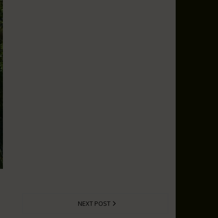
NEXT POST