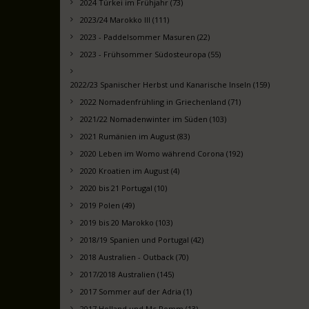
2024 Türkei im Frühjahr (73)
2023/24 Marokko III (111)
2023 - Paddelsommer Masuren (22)
2023 - Frühsommer Südosteuropa (55)
2022/23 Spanischer Herbst und Kanarische Inseln (159)
2022 Nomadenfrühling in Griechenland (71)
2021/22 Nomadenwinter im Süden (103)
2021 Rumänien im August (83)
2020 Leben im Womo während Corona (192)
2020 Kroatien im August (4)
2020 bis 21 Portugal (10)
2019 Polen (49)
2019 bis 20 Marokko (103)
2018/19 Spanien und Portugal (42)
2018 Australien - Outback (70)
2017/2018 Australien (145)
2017 Sommer auf der Adria (1)
2017 Holland und Mc Pomm (13)