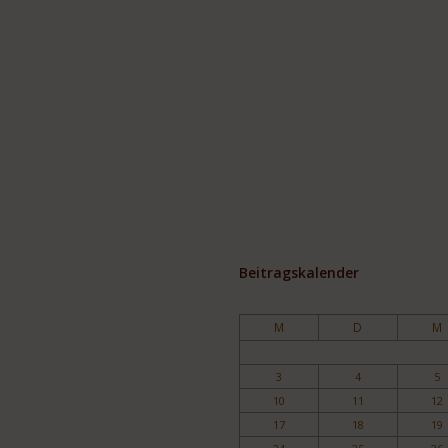
Beitragskalender
M
D
M
3
4
5
10
11
12
17
18
19