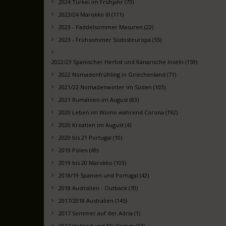
2024 Türkei im Frühjahr (73)
2023/24 Marokko III (111)
2023 - Paddelsommer Masuren (22)
2023 - Frühsommer Südosteuropa (55)
2022/23 Spanischer Herbst und Kanarische Inseln (159)
2022 Nomadenfrühling in Griechenland (71)
2021/22 Nomadenwinter im Süden (103)
2021 Rumänien im August (83)
2020 Leben im Womo während Corona (192)
2020 Kroatien im August (4)
2020 bis 21 Portugal (10)
2019 Polen (49)
2019 bis 20 Marokko (103)
2018/19 Spanien und Portugal (42)
2018 Australien - Outback (70)
2017/2018 Australien (145)
2017 Sommer auf der Adria (1)
2017 Holland und Mc Pomm (13)