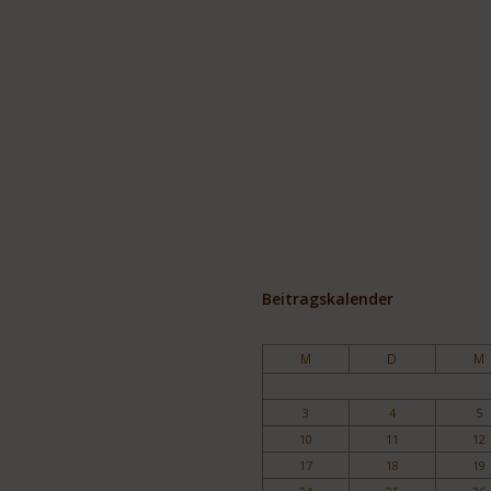
Beitragskalender
M
D
M
3
4
5
10
11
12
17
18
19