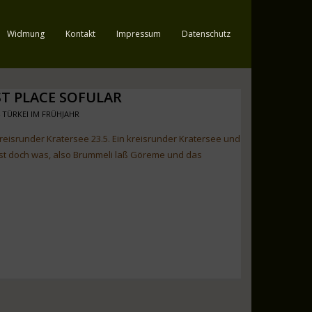
Widmung
Kontakt
Impressum
Datenschutz
T PLACE SOFULAR
4 TÜRKEI IM FRÜHJAHR
eisrunder Kratersee 23.5. Ein kreisrunder Kratersee und
 ist doch was, also Brummeli laß Göreme und das