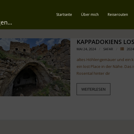
Startseite
Über mich
Reiserouten
en...
KAPPADOKIENS LOS
MAI 24, 2024
SAFAR
202
altes Höhlengemäuer und ein kr
ein lost Place in der Nähe. Das
Rosental hinter dir
WEITERLESEN