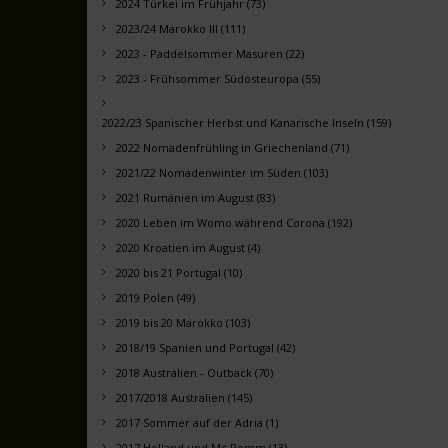
2024 Türkei im Frühjahr (73)
2023/24 Marokko III (111)
2023 - Paddelsommer Masuren (22)
2023 - Frühsommer Südosteuropa (55)
2022/23 Spanischer Herbst und Kanarische Inseln (159)
2022 Nomadenfrühling in Griechenland (71)
2021/22 Nomadenwinter im Süden (103)
2021 Rumänien im August (83)
2020 Leben im Womo während Corona (192)
2020 Kroatien im August (4)
2020 bis 21 Portugal (10)
2019 Polen (49)
2019 bis 20 Marokko (103)
2018/19 Spanien und Portugal (42)
2018 Australien - Outback (70)
2017/2018 Australien (145)
2017 Sommer auf der Adria (1)
2017 Holland und Mc Pomm (13)