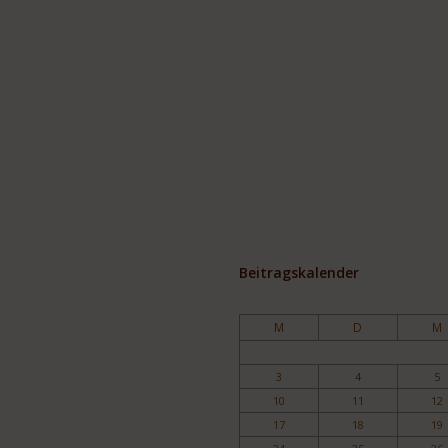
Beitragskalender
M
D
M
3
4
5
10
11
12
17
18
19