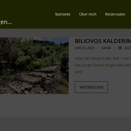
Startseite
Über mich
Reiserouten
en...
BILIOVOS KALDERIM
JUNI 20, 2023
SAFAR
202
oder der Weg ist das Ziel – von 
Die junge Sonne ist gerade übe
und
WEITERLESEN