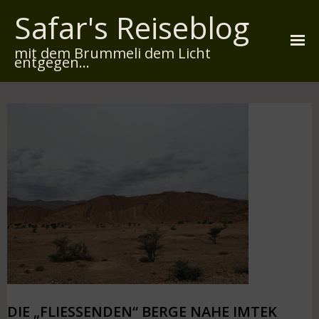
Safar's Reiseblog
mit dem Brummeli dem Licht
entgegen...
Startseite
Über mich
Reiserouten
Widmung
Kontakt
Impressum
Datenschutz
DIE „FLIESSENDEN“ BERGE NAHE IMTEK