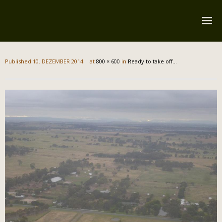
Startseite
Published
10. DEZEMBER 2014
at
800 × 600
in
Ready to take off…
Über mich
Reiserouten
Widmung
Kontakt
Impressum
Datenschutz