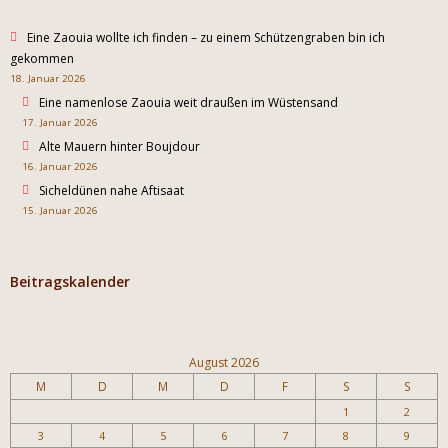
Eine Zaouia wollte ich finden – zu einem Schützengraben bin ich
gekommen
18. Januar 2026
Eine namenlose Zaouia weit draußen im Wüstensand
17. Januar 2026
Alte Mauern hinter Boujdour
16. Januar 2026
Sicheldünen nahe Aftisaat
15. Januar 2026
Beitragskalender
August 2026
M
D
M
D
F
S
S
1
2
3
4
5
6
7
8
9