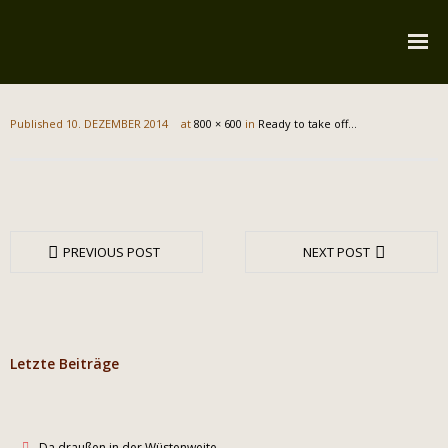
Startseite
Published
10. DEZEMBER 2014
at
800 × 600
in
Ready to take off…
Über mich
Reiserouten
Widmung
PREVIOUS POST
NEXT POST
Kontakt
Impressum
Datenschutz
Letzte Beiträge
Da draußen in der Wüstenweite