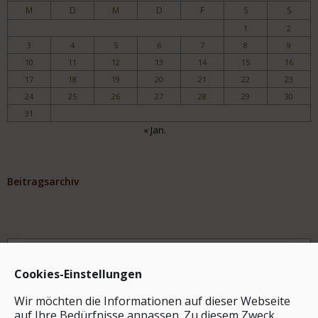
M
D
M
D
F
S
S
1
2
3
4
5
6
7
8
9
10
11
12
13
14
15
16
17
18
19
20
21
22
23
24
25
26
27
28
29
30
31
« Jan.
Beitragsarchiv
Archiv
Cookies-Einstellungen
Wir möchten die Informationen auf dieser Webseite
auf Ihre Bedürfnisse anpassen. Zu diesem Zweck