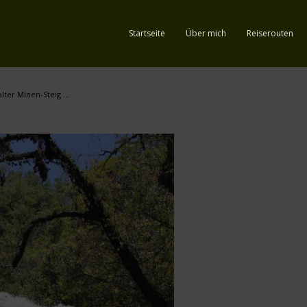
Startseite
Über mich
Reiserouten
alter Minen-Steig …