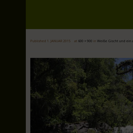
Published
1. JANUAR 2015
at
600 × 900
in
Weiße Gischt und ein 