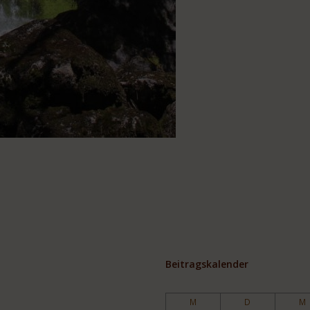
Beitragskalender
M
D
M