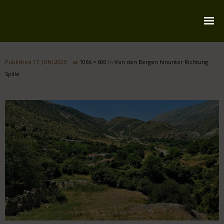
Startseite
Published
17. JUNI 2025
at
1066 × 600
in
Von den Bergen hinunter Richtung
Über mich
Spille
Reiserouten
Widmung
Kontakt
Impressum
Datenschutz