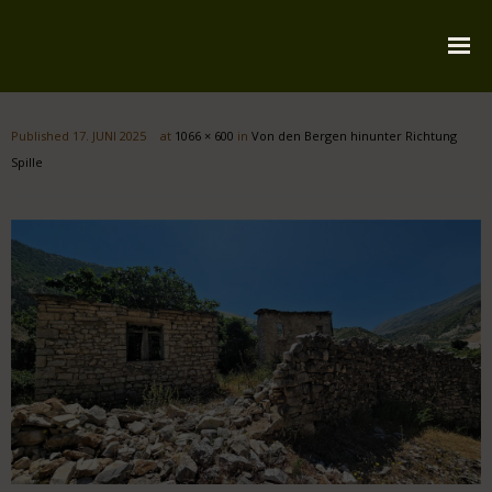
Startseite
Published
17. JUNI 2025
at
1066 × 600
in
Von den Bergen hinunter Richtung
Über mich
Spille
Reiserouten
Widmung
Kontakt
Impressum
Datenschutz