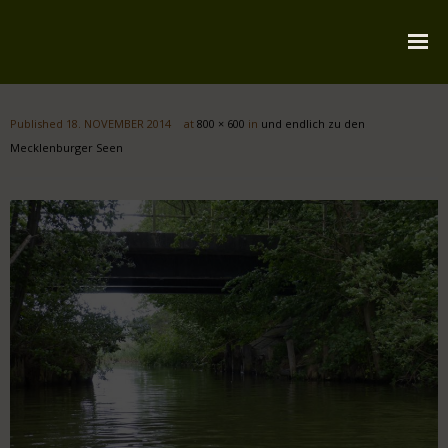
Startseite
Published
18. NOVEMBER 2014
at
800 × 600
in
und endlich zu den
Über mich
Mecklenburger Seen
Reiserouten
Widmung
Kontakt
Impressum
Datenschutz