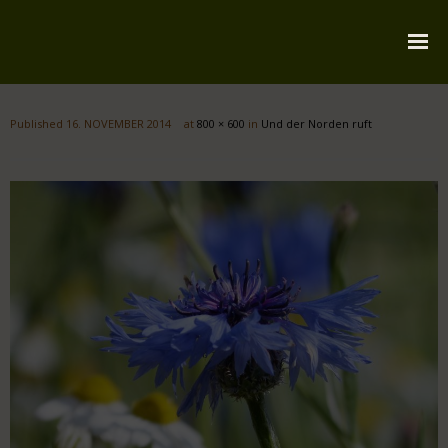
Startseite
Published
16. NOVEMBER 2014
at
800 × 600
in
Und der Norden ruft
Über mich
Reiserouten
Widmung
Kontakt
Impressum
Datenschutz