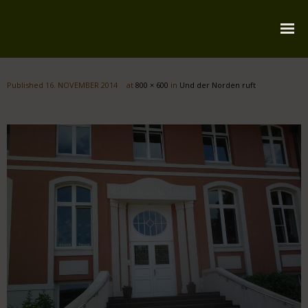
Startseite
Published
16. NOVEMBER 2014
at
800 × 600
in
Und der Norden ruft
Über mich
Reiserouten
Widmung
Kontakt
Impressum
Datenschutz