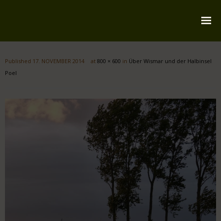
Startseite
Published
17. NOVEMBER 2014
at
800 × 600
in
Über Wismar und der Halbinsel
Über mich
Poel
Reiserouten
Widmung
Kontakt
Impressum
Datenschutz