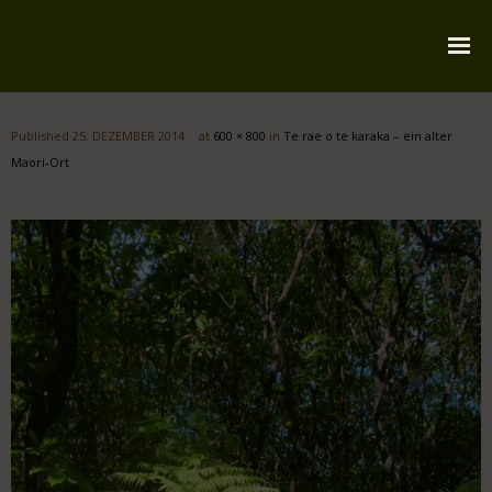
Startseite
Published
25. DEZEMBER 2014
at
600 × 800
in
Te rae o te karaka – ein alter
Über mich
Maori-Ort
Reiserouten
Widmung
Kontakt
Impressum
Datenschutz