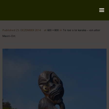
Startseite
Published
25. DEZEMBER 2014
at
600 × 800
in
Te rae o te karaka – ein alter
Über mich
Maori-Ort
Reiserouten
Widmung
Kontakt
Impressum
Datenschutz