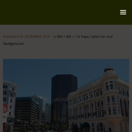
Startseite
Published
23. DEZEMBER 2014
at
800 × 600
in
Te Papa, Cable Car und
Über mich
Stadtgewusel
Reiserouten
Widmung
Kontakt
Impressum
Datenschutz