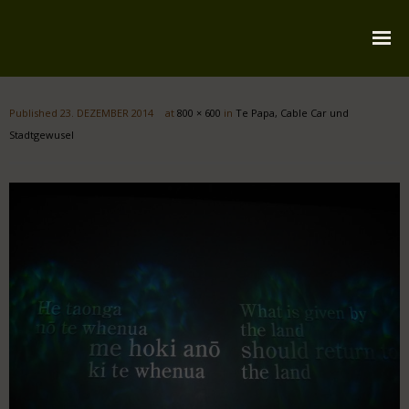
Startseite
Published
23. DEZEMBER 2014
at
800 × 600
in
Te Papa, Cable Car und
Über mich
Stadtgewusel
Reiserouten
Widmung
Kontakt
Impressum
Datenschutz