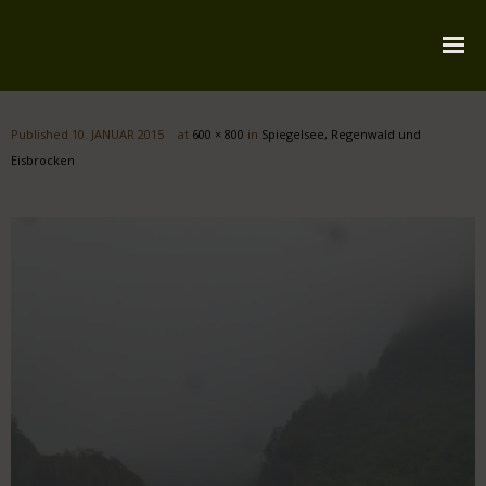
Startseite
Published
10. JANUAR 2015
at
600 × 800
in
Spiegelsee, Regenwald und
Über mich
Eisbrocken
Reiserouten
Widmung
Kontakt
Impressum
Datenschutz