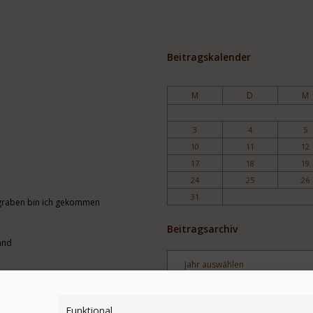
Beitragskalender
M
D
M
3
4
5
10
11
12
17
18
19
24
25
26
31
engraben bin ich gekommen
Beitragsarchiv
and
Archiv
Stichwortsuche
Funktional