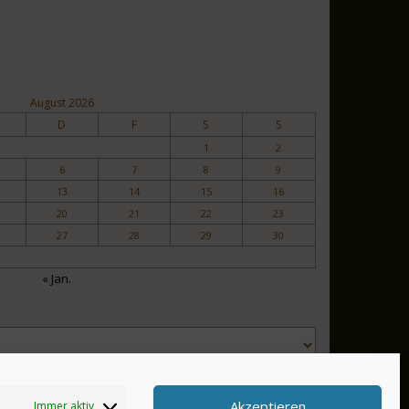
August 2026
D
F
S
S
1
2
6
7
8
9
13
14
15
16
20
21
22
23
27
28
29
30
« Jan.
Akzeptieren
Immer aktiv