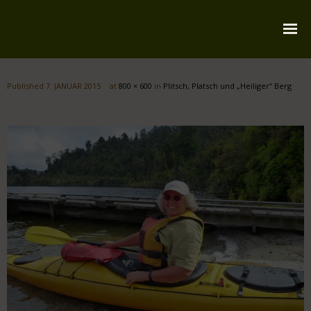
Startseite
Published
7. JANUAR 2015
at
800 × 600
in
Plitsch, Platsch und „Heiliger“ Berg
Über mich
Reiserouten
Widmung
Kontakt
Impressum
Datenschutz