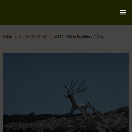
Startseite
Published
21. NOVEMBER 2014
at
800 × 600
in
Paddeln auf Cres
Über mich
Reiserouten
Widmung
Kontakt
Impressum
Datenschutz