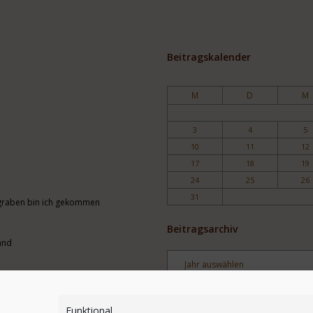
Beitragskalender
M
D
M
3
4
5
10
11
12
17
18
19
24
25
26
31
engraben bin ich gekommen
Beitragsarchiv
and
Archiv
Stichwortsuche
Funktional