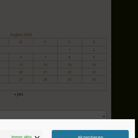
August 2026
D
F
S
S
1
2
6
7
8
9
13
14
15
16
20
21
22
23
27
28
29
30
« Jan.
Akzeptieren
Immer aktiv