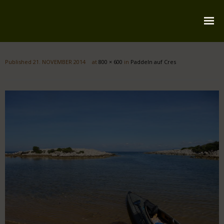
Startseite
Published
21. NOVEMBER 2014
at
800 × 600
in
Paddeln auf Cres
Über mich
Reiserouten
Widmung
Kontakt
Impressum
Datenschutz