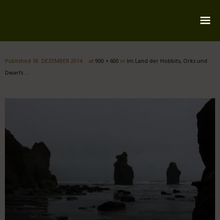
Startseite
Published
18. DEZEMBER 2014
at
900 × 600
in
Im Land der Hobbits, Orks und
Über mich
Dwarfs …
Reiserouten
Widmung
Kontakt
Impressum
Datenschutz