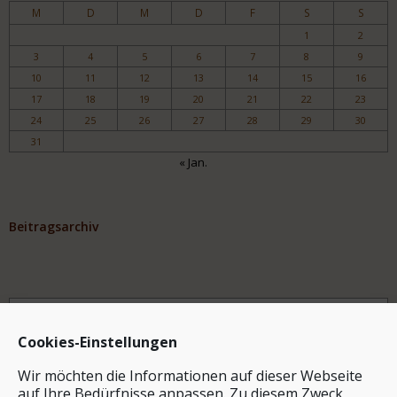
M
D
M
D
F
S
S
1
2
3
4
5
6
7
8
9
10
11
12
13
14
15
16
17
18
19
20
21
22
23
24
25
26
27
28
29
30
31
« Jan.
Beitragsarchiv
Archiv
Cookies-Einstellungen
Wir möchten die Informationen auf dieser Webseite
auf Ihre Bedürfnisse anpassen. Zu diesem Zweck