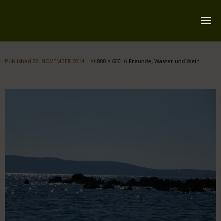
Startseite
Published
22. NOVEMBER 2014
at
800 × 600
in
Freunde, Wasser und Wein
Über mich
Reiserouten
Widmung
Kontakt
Impressum
Datenschutz